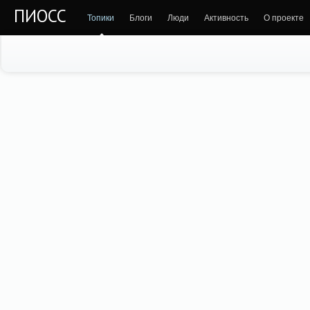
ПИОСС
Топики
Блоги
Люди
Активность
О проекте