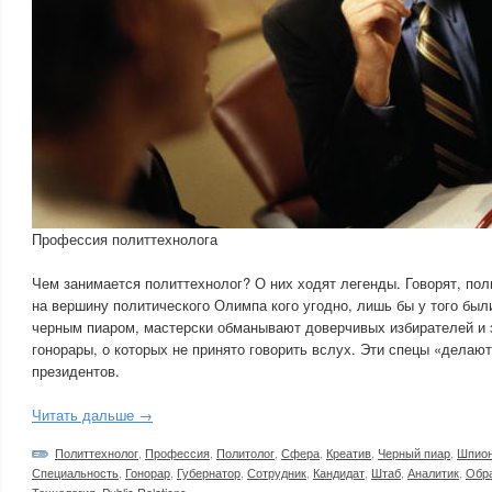
Профессия политтехнолога
Чем занимается политтехнолог? О них ходят легенды. Говорят, пол
на вершину политического Олимпа кого угодно, лишь бы у того был
черным пиаром, мастерски обманывают доверчивых избирателей и 
гонорары, о которых не принято говорить вслух. Эти спецы «делают
президентов.
Читать дальше →
Политтехнолог
,
Профессия
,
Политолог
,
Сфера
,
Креатив
,
Черный пиар
,
Шпио
Специальность
,
Гонорар
,
Губернатор
,
Сотрудник
,
Кандидат
,
Штаб
,
Аналитик
,
Обр