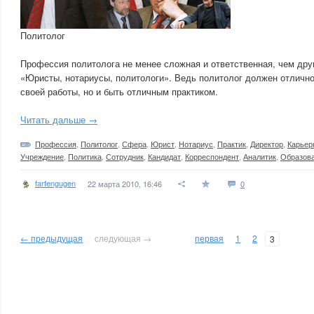
Политолог
Профессия политолога не менее сложная и ответственная, чем др
«Юристы, нотариусы, политологи». Ведь политолог должен отлично
своей работы, но и быть отличным практиком.
Читать дальше →
Профессия
,
Политолог
,
Сфера
,
Юрист
,
Нотариус
,
Практик
,
Директор
,
Карьер
Учреждение
,
Политика
,
Сотрудник
,
Кандидат
,
Корреспондент
,
Аналитик
,
Образов
farfengugen
22 марта 2010, 16:46
0
← предыдущая
следующая →
первая
1
2
3