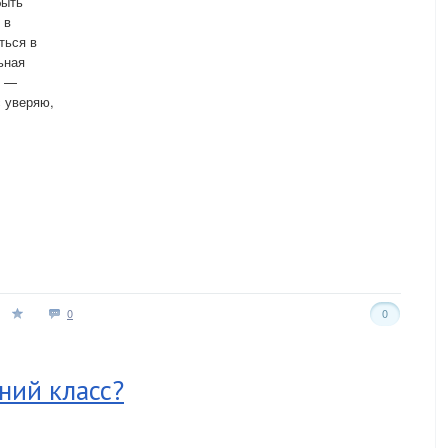
быть
 в
ться в
ьная
, —
 уверяю,
0
0
ний класс?