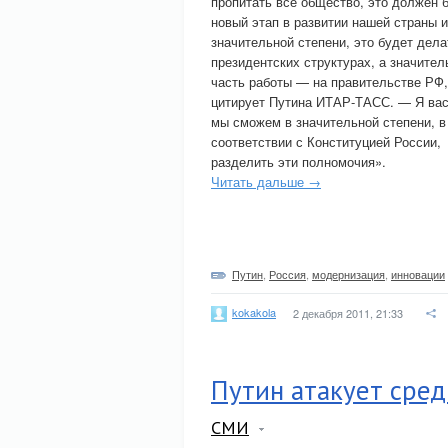
пропитать все общество, это должен 
новый этап в развитии нашей страны и
значительной степени, это будет дела
президентских структурах, а значител
часть работы — на правительстве РФ
цитирует Путина ИТАР-ТАСС. — Я вас
мы сможем в значительной степени, в
соответствии с Конституцией России,
разделить эти полномочия».
Читать дальше →
Путин
,
Россия
,
модернизация
,
инновации
kokakola
2 декабря 2011, 21:33
Путин атакует сред
СМИ