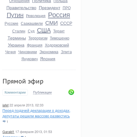
Политика
Отношения
Польша
Правительство
Президент
ПРО
Россия
Путин
Революция
СМИ
СССР
Русские
Саакашвили
США
Сталин
Суд
Теракт
Термины
Терроризм
Тимошенко
Украина
Франция
Ходорковский
Чечня
Чиновники
Экономика
Элита
Япония
Янукович
Прямой эфир
Комментарии
Публикации
iafet
22 апреля 2013, 02:33
Перед подачей декларации о доходах,
депутаты решили массово развестись
1
Garald1
17 февраля 2013, 01:53
Ассасины