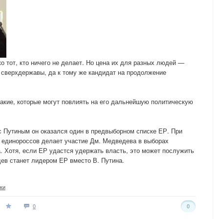
ко тот, кто ничего не делает. Но цена их для разных людей —
й сверхдержавы, да к тому же кандидат на продолжение
акие, которые могут повлиять на его дальнейшую политическую
с Путиным он оказался один в предвыборном списке ЕР. При
а единороссов делает участие Дм. Медведева в выборах
а. Хотя, если ЕР удастся удержать власть, это может послужить
дев станет лидером ЕР вместо В. Путина.
ки
0
0