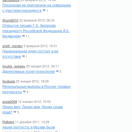
Прохорова не пригласили на совещание
с участием президента
1
Shumi2010
22 февраля 2012, 06:33
Открытое письмо Г.А. Зюганова
президенту Российской Федерации Д.А.
Медведеву
11
sheih_merden
5 февраля 2012, 18:31
Национальная идея состоит в ее
отсутствии
1
Irkutsk_golubev
25 января 2012, 04:11
Директивные политтехнологии
3
Svoboda
22 января 2012, 18:09
Региональные выборы в России: первые
результаты
3
anola2009
12 января 2012, 10:03
Ленин жил, Ленин жив, Ленин снова
прав?
3
Politolog
11 декабря 2011, 14:29
Акции протеста: в Москве были