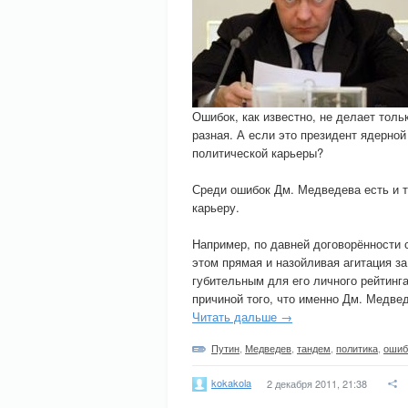
Ошибок, как известно, не делает толь
разная. А если это президент ядерно
политической карьеры?
Среди ошибок Дм. Медведева есть и т
карьеру.
Например, по давней договорённости 
этом прямая и назойливая агитация з
губительным для его личного рейтинг
причиной того, что именно Дм. Медве
Читать дальше →
Путин
,
Медведев
,
тандем
,
политика
,
ошиб
kokakola
2 декабря 2011, 21:38