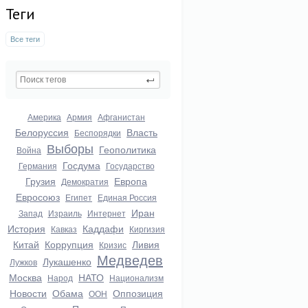
Теги
Все теги
Америка
Армия
Афганистан
Белоруссия
Власть
Беспорядки
Выборы
Геополитика
Война
Госдума
Германия
Государство
Грузия
Европа
Демократия
Евросоюз
Египет
Единая Россия
Иран
Запад
Израиль
Интернет
История
Каддафи
Кавказ
Киргизия
Китай
Коррупция
Ливия
Кризис
Медведев
Лукашенко
Лужков
Москва
НАТО
Народ
Национализм
Новости
Обама
Оппозиция
ООН