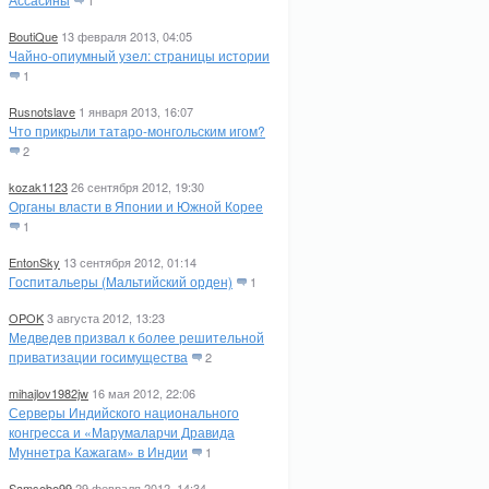
1
BoutiQue
13 февраля 2013, 04:05
Чайно-опиумный узел: страницы истории
1
Rusnotslave
1 января 2013, 16:07
Что прикрыли татаро-монгольским игом?
2
kozak1123
26 сентября 2012, 19:30
Органы власти в Японии и Южной Корее
1
EntonSky
13 сентября 2012, 01:14
Госпитальеры (Мальтийский орден)
1
OPOK
3 августа 2012, 13:23
Медведев призвал к более решительной
приватизации госимущества
2
mihajlov1982jw
16 мая 2012, 22:06
Серверы Индийского национального
конгресса и «Марумаларчи Дравида
Муннетра Кажагам» в Индии
1
Samsebe99
29 февраля 2012, 14:34