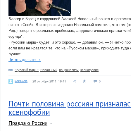
Блогер и борец с коррупцией Алексей Навальный вошел в оргкомит
пишет «Сноб». В интервью изданию Навальный заметил, что там (
Ред.) говорят о реальных проблемах, а идеологические ярлыки «л
ерунда".
«Русский марш» будет, и это хорошо, — добавил он. — Я четко п
если вам не нравятся те, кто на «Русском марше», приходите туда 
лучше".
Читать дальше →
"Русский марш"
,
Навальный
,
национализм
,
ксенофобия
kokakola
20 октября 2011, 19:41
0
Почти половина россиян призналас
ксенофобии
Правда о России