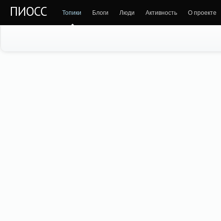
ПИОСС
Топики
Блоги
Люди
Активность
О проекте