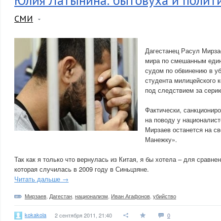
Юлия Латынина: бытовуха и полит
СМИ
Дагестанец Расул Мирза
мира по смешанным един
судом по обвинению в у
студента милицейского 
под следствием за сери
Фактически, санкциониро
на поводу у националис
Мирзаев останется на св
Манежку».
Так как я только что вернулась из Китая, я бы хотела – для сравне
которая случилась в 2009 году в Синьцзяне.
Читать дальше →
Мирзаев
,
Дагестан
,
национализм
,
Иван Агафонов
,
убийство
kokakola
2 сентября 2011, 21:40
0