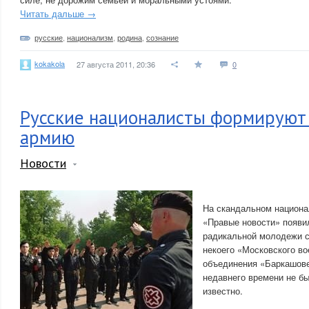
Читать дальше →
русские
,
национализм
,
родина
,
сознание
kokakola
27 августа 2011, 20:36
0
Русские националисты формирую
армию
Новости
На скандальном национа
«Правые новости» появи
радикальной молодежи с
некоего «Московского во
объединения «Баркашове
недавнего времени не б
известно.