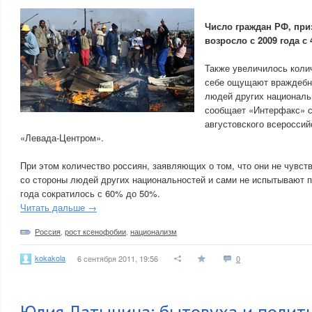
Число граждан РФ, при
возросло с 2009 года с
Также увеличилось колич
себе ощущают враждебны
людей других националь
сообщает «Интерфакс» с
августовского всероссий
«Левада-Центром».
При этом количество россиян, заявляющих о том, что они не чувст
со стороны людей других национальностей и сами не испытывают п
года сократилось с 60% до 50%.
Читать дальше →
Россия
,
рост ксенофобии
,
национализм
kokakola
6 сентября 2011, 19:56
0