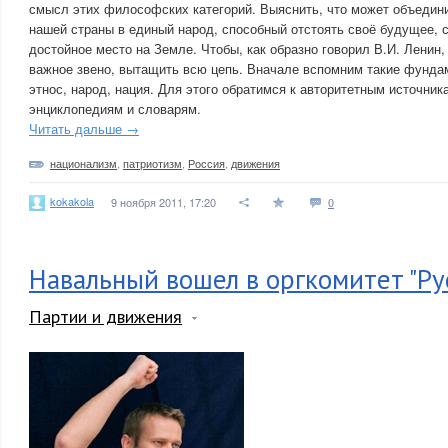
смысл этих философских категорий. Выяснить, что может объедин
нашей страны в единый народ, способный отстоять своё будущее, 
достойное место на Земле. Чтобы, как образно говорил В.И. Ленин
важное звено, вытащить всю цепь. Вначале вспомним такие фунда
этнос, народ, нация. Для этого обратимся к авторитетным источн
энциклопедиям и словарям.
Читать дальше →
национализм
,
патриотизм
,
Россия
,
движения
kokakola
9 ноября 2011, 17:20
0
Навальный вошел в оргкомитет "Ру
Партии и движения