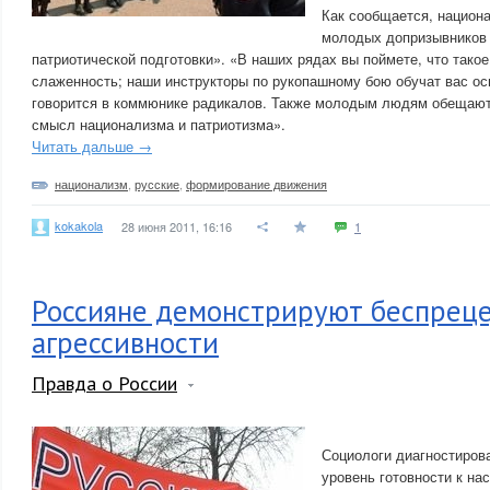
Как сообщается, национ
молодых допризывников н
патриотической подготовки». «В наших рядах вы поймете, что тако
слаженность; наши инструкторы по рукопашному бою обучат вас о
говорится в коммюнике радикалов. Также молодым людям обещают
смысл национализма и патриотизма».
Читать дальше →
национализм
,
русские
,
формирование движения
kokakola
28 июня 2011, 16:16
1
Россияне демонстрируют беспрец
агрессивности
Правда о России
Социологи диагностиров
уровень готовности к на