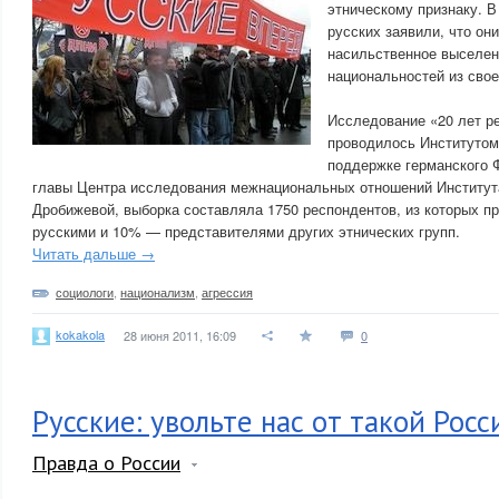
этническому признаку. В
русских заявили, что он
насильственное выселен
национальностей из свое
Исследование «20 лет р
проводилось Институтом
поддержке германского 
главы Центра исследования межнациональных отношений Институт
Дробижевой, выборка составляла 1750 респондентов, из которых п
русскими и 10% — представителями других этнических групп.
Читать дальше →
социологи
,
национализм
,
агрессия
kokakola
28 июня 2011, 16:09
0
Русские: увольте нас от такой Росс
Правда о России