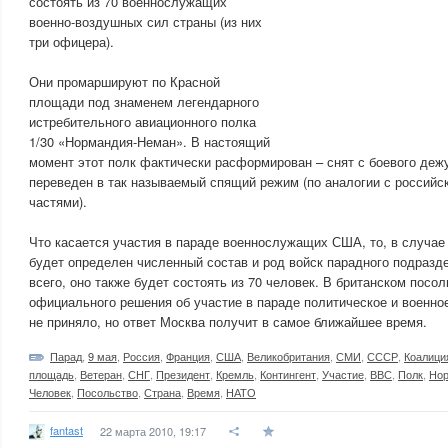
состоять из 70 военнослужащих
военно-воздушных сил страны (из них
три офицера).
Они промаршируют по Красной
площади под знаменем легендарного
истребительного авиационного полка
1/30 «Нормандия-Неман». В настоящий
момент этот полк фактически расформирован – снят с боевого деж
переведен в так называемый спящий режим (по аналогии с россий
частями).
Что касается участия в параде военнослужащих США, то, в случа
будет определен численный состав и род войск парадного подраз
всего, оно также будет состоять из 70 человек. В британском посол
официального решения об участие в параде политическое и военно
не приняло, но ответ Москва получит в самое ближайшее время.
Парад
,
9 мая
,
Россия
,
Франция
,
США
,
Великобритания
,
СМИ
,
СССР
,
Коалици
площадь
,
Ветеран
,
СНГ
,
Президент
,
Кремль
,
Контингент
,
Участие
,
ВВС
,
Полк
,
Но
Человек
,
Посольство
,
Страна
,
Время
,
НАТО
fantast
22 марта 2010, 19:17