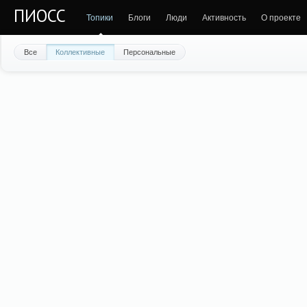
ПИОСС
Топики
Блоги
Люди
Активность
О проекте
Все
Коллективные
Персональные