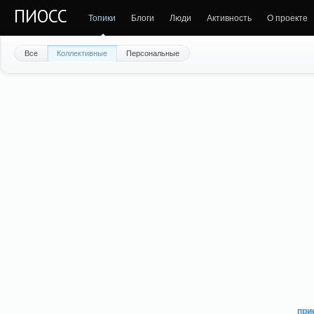
ПИОСС
Топики
Блоги
Люди
Активность
О проекте
Все
Коллективные
Персональные
при