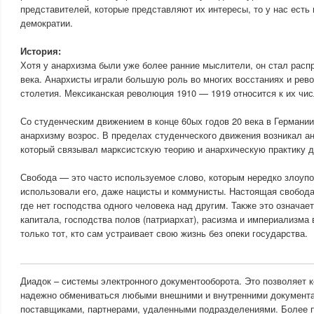
представителей, которые представляют их интересы, то у нас есть
демократии.
История:
Хотя у анархизма были уже более ранние мыслители, он стал расп
века. Анархисты играли большую роль во многих восстаниях и рево
столетия. Мексиканская революция 1910 — 1919 относится к их чис
Со студенческим движением в конце 60ых годов 20 века в Германи
анархизму возрос. В пределах студенческого движения возникал а
который связывал марксистскую теорию и анархическую практику д
Свобода — это часто используемое слово, которым нередко злоуп
использовали его, даже нацисты и коммунисты. Настоящая свобода
где нет господства одного человека над другим. Также это означает
капитала, господства полов (патриархат), расизма и империализм
только тот, кто сам устраивает свою жизнь без опеки государства.
Диадок – системы электронного документооборота. Это позволяет 
надежно обмениваться любыми внешними и внутренними документа
поставщиками, партнерами, удаленными подразделениями. Более