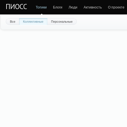
ПИОСС
Топики
Блоги
Люди
Активность
О проекте
Все
Коллективные
Персональные