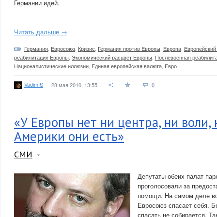
Германии идей.
Читать дальше →
Германия
,
Евросоюз
,
Кризис
,
Германия против Европы
,
Европа
,
Европейский
реабилитация Европы
,
Экономический расцвет Европы
,
Послевоенная реабилит
Националистические иллюзии
,
Единая европейская валюта
,
Евро
VadimIS
28 мая 2010, 13:55
0
«У Европы нет ни центра, ни воли, н
Америки они есть»
СМИ
Депутаты обеих палат пар
проголосовали за предост
помощи. На самом деле во
Евросоюз спасает себя. Б
спасать не собирается. Та