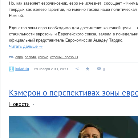
Но, как заверяет еврочиновник, евро не исчезнет, сообщает «Финма
твердых как железо гарантий, но именно такова наша политическая
Ромпей.
Единство зоны евро необходимо для достижения конечной цели —
стабильности еврозоны и Европейского союза, заявил в понедельн
официальный представитель Еврокомиссии Амадеу Тардио.
Читать дальше →
евро
,
валюта
,
кризис
,
страны Еврозоны
kokakola
29 ноября 2011, 20:11
0
Кэмерон о перспективах зоны евр
Новости