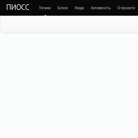
ПИОСС
Топики
Блоги
Люди
Активность
О проекте