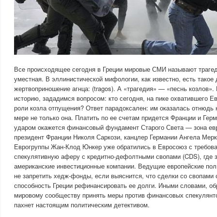
Все происходящее сегодня в Греции мировые СМИ называют трагед
уместная. В эллинистической мифологии, как известно, есть такое 
жертвоприношение агнца: (tragos). А «трагедия» — «песнь козлов».
историю, зададимся вопросом: кто сегодня, на пике охватившего Ев
роли козла отпущения? Ответ парадоксален: им оказалась отнюдь н
мере не только она. Платить по ее счетам придется Франции и Гер
ударом окажется финансовый фундамент Старого Света — зона ев
президент Франции Николя Саркози, канцлер Германии Ангела Мер
Еврогруппы Жан-Клод Юнкер уже обратились в Евросоюз с требов
спекулятивную аферу с кредитно-дефолтными свопами (CDS), где 
американские инвестиционные компании. Ведущие европейские пол
не запретить хедж-фонды, если выяснится, что сделки со свопами 
способность Греции рефинансировать ее долги. Иными словами, о
мировому сообществу принять меры против финансовых спекулянт
пахнет настоящим политическим детективом.