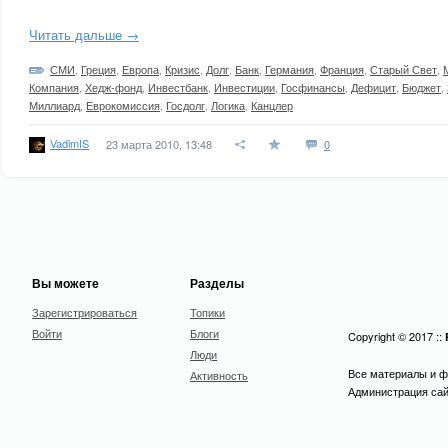
Читать дальше →
СМИ
,
Греция
,
Европа
,
Кризис
,
Долг
,
Банк
,
Германия
,
Франция
,
Старый Свет
,
Компания
,
Хедж-фонд
,
Инвестбанк
,
Инвестиции
,
Госфинансы
,
Дефицит
,
Бюджет
,
Миллиард
,
Еврокомиссия
,
Госдолг
,
Логика
,
Канцлер
VadimIS
23 марта 2010, 13:48
0
Вы можете
Разделы
Зарегистрироваться
Топики
Войти
Блоги
Copyright © 2017 ::
Люди
Все материалы и ф
Активность
Администрация сайт