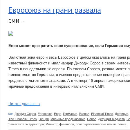
Евросоюз на грани развала
СМИ
Евро может прекратить свое существование, если Германия ем
Валютная зона евро и весь Евросоюз в целом оказались на грани 
известный финансист и миллиардер Джордж Сорос в своем интервью
Times в понедельник 12 апреля. По словам Сороса, развал может п
вмешательство Германии, а именно предоставление немецким прав
кредитов с льготными ставками. А в четверг 15 апреля американск
мрачные предсказания в интервью итальянским СМИ.
Читать дальше →
Джордж Сорос
,
Евросоюз
,
Евро
,
Германия
,
Развал
,
Financial Times
,
Дефицит
,
The Financial Times
,
Греция
,
Мрачные предсказания
,
Сорос
,
Дефицит бюджета
,
В
Заместитель директора
,
Министр финансов
,
Конспирологические измышления