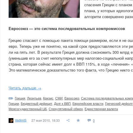
спасения Греции с планом
плана, у которых идеологи
алгоритм совершенно разн
Евросоюз — это система последовательных компромиссов
Грецию спасают с помощью пакета помощи размером, если я не ош
евро. Теперь уже не понятно, на какой срок предоставляются эти ре
ли на пять лет. В результате Греция должна сэкономить 300 млрд
(уменьшив его за счет непопулярных мер налогово-социальной напр
страна, которая сейчас имеет долг к ВВП 115%, в ходе «лечения» 
Это математическое доказательство того факта, что Грецию никто с
Читать дальше →
Греция
,
Леонтьев
,
Кризис
,
СМИ
,
Евросоюз
,
Система последовательных комп
Греции
,
Бюджетный дефицит
,
Долг к ВВП
,
Европейские власти
,
Греческий дефолт
Межгосударственный ЦБ
,
Спекулятивный обмен
,
Единственная валюта
VadimIS
27 мая 2010, 18:33
0