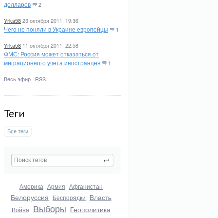
долларов
2
Yrka58
23 октября 2011, 19:36
Чего не поняли в Украине европейцы
1
Yrka58
11 октября 2011, 22:58
ФМС: Россия может отказаться от
миграционного учета иностранцев
1
Весь эфир
·
RSS
Теги
Все теги
Америка
Армия
Афганистан
Белоруссия
Власть
Беспорядки
Выборы
Геополитика
Война