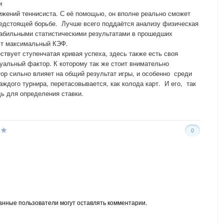
и
ижений теннисиста. С её помощью, он вполне реально сможет
редстоящей борьбе. Лучше всего поддаётся анализу физическая
табильными статистическими результатами в прошедших
ют максимальный КЭФ.
ствует ступенчатая кривая успеха, здесь также есть своя
дуальный фактор. К которому так же стоит внимательно
ор сильно влияет на общий результат игры, и особенно среди
ждого турнира, перетасовывается, как колода карт. И его, так
ь для определения ставки.
0
анные пользователи могут оставлять комментарии.