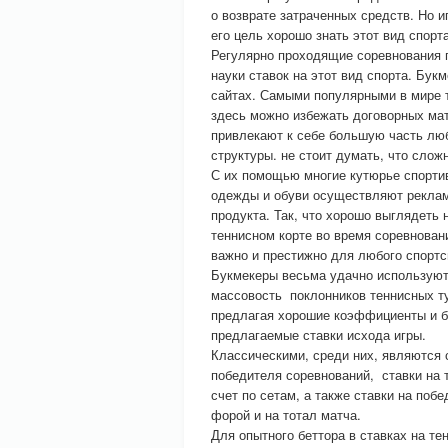
о возврате затраченных средств. Но иг
его цель хорошо знать этот вид спор
Регулярно проходящие соревнования п
науки ставок на этот вид спорта. Бук
сайтах. Самыми популярными в мире 
здесь можно избежать договорных мат
привлекают к себе большую часть люб
структуры. не стоит думать, что слож
С их помощью многие кутюрье спорти
одежды и обуви осуществляют реклам
продукта. Так, что хорошо выглядеть 
теннисном корте во время соревнован
важно и престижно для любого спортс
Букмекеры весьма удачно используют
массовость поклонников теннисных т
предлагая хорошие коэффициенты и б
предлагаемые ставки исхода игры.
Классическими, среди них, являются 
победителя соревнований, ставки на 
счет по сетам, а также ставки на побе
форой и на тотал матча.
Для опытного беттора в ставках на те