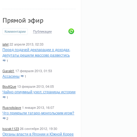
Прямой эфир
Комментарии
Публикации
iafet
22 апреля 2013, 02:33
Перед подачей декларации о доходах,
депутаты решили массово развестись
1
Garald1
17 февраля 2013, 01:53
Ассасины
1
BoutiQue
13 февраля 2013, 04:05
Чайно-опиумный узел: страницы истории
1
Rusnotslave
1 января 2013, 16:07
Что прикрыли татаро-монгольским игом?
2
kozak1123
26 сентября 2012, 19:30
Органы власти в Японии и Южной Корее