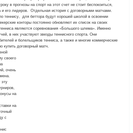
року в прогнозы на спорт на этот счет не стоит беспокоиться,
та и его лидеров. Отдельная история с договорными матчами.
о теннису, для беттора будут хорошей школой в освоении
мекерские конторы постоянно обновляют их список на своих
тенниса являются соревнования «Большого шлема». Именно
чей, в них участвуют звезды теннисного спорта. Они
ителей и болельщиков тенниса, а также и многие коммерческие
но купить договорный матч.
вной
у своего
на
ий, очень
мена.
 эту
урниров,
онусы на
ставки на
точный
ду с
ннис