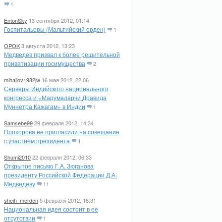
1
EntonSky
13 сентября 2012, 01:14
Госпитальеры (Мальтийский орден)
1
OPOK
3 августа 2012, 13:23
Медведев призвал к более решительной
приватизации госимущества
2
mihajlov1982jw
16 мая 2012, 22:06
Серверы Индийского национального
конгресса и «Марумаларчи Дравида
Муннетра Кажагам» в Индии
1
Samsebe99
29 февраля 2012, 14:34
Прохорова не пригласили на совещание
с участием президента
1
Shumi2010
22 февраля 2012, 06:33
Открытое письмо Г.А. Зюганова
президенту Российской Федерации Д.А.
Медведеву
11
sheih_merden
5 февраля 2012, 18:31
Национальная идея состоит в ее
отсутствии
1