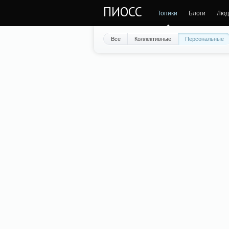
ПИОСС
Топики
Блоги
Люд
Все
Коллективные
Персональные