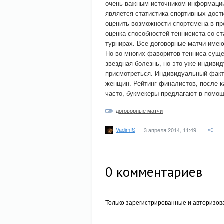
очень важным источником информаци
является статистика спортивных дост
оценить возможности спортсмена в п
оценка способностей теннисиста со с
турнирах. Все договорные матчи име
Но во многих фаворитов тенниса суще
звездная болезнь, но это уже индиви
присмотреться. Индивидуальный факт
женщин. Рейтинг финалистов, после ка
часто, букмекеры предлагают в помощ
договорные матчи
VadimIS
3 апреля 2014, 11:49
0
комментариев
Только зарегистрированные и авторизов