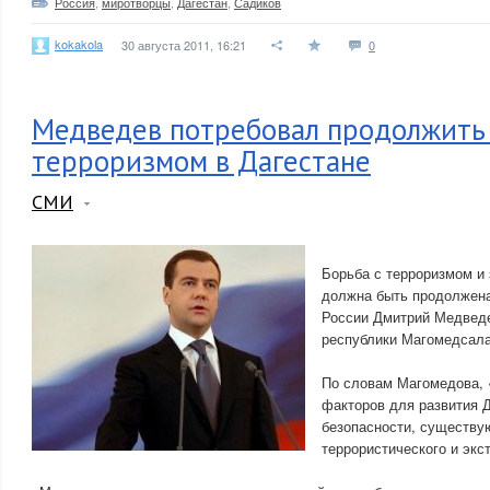
Россия
,
миротворцы
,
Дагестан
,
Садиков
kokakola
30 августа 2011, 16:21
0
Медведев потребовал продолжить 
терроризмом в Дагестане
СМИ
Борьба с терроризмом и
должна быть продолжена
России Дмитрий Медведе
республики Магомедсал
По словам Магомедова,
факторов для развития Д
безопасности, существу
террористического и экс