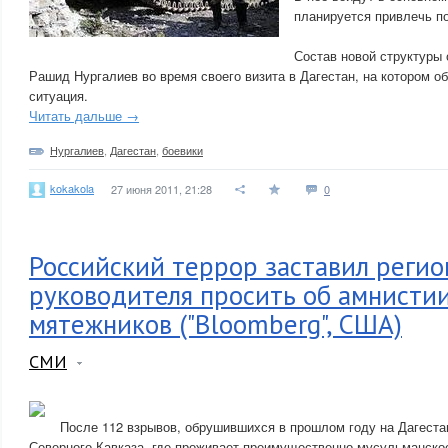
планируется привлечь по
Состав новой структуры
Рашид Нургалиев во время своего визита в Дагестан, на котором 
ситуация.
Читать дальше →
Нургалиев
,
Дагестан
,
боевики
kokakola
27 июня 2011, 21:28
0
Российский террор заставил регио
руководителя просить об амнисти
мятежников ("Bloomberg", США)
СМИ
После 112 взрывов, обрушившихся в прошлом году на Дагестан
Северного Кавказа, где проживает преимущественно мусульманское