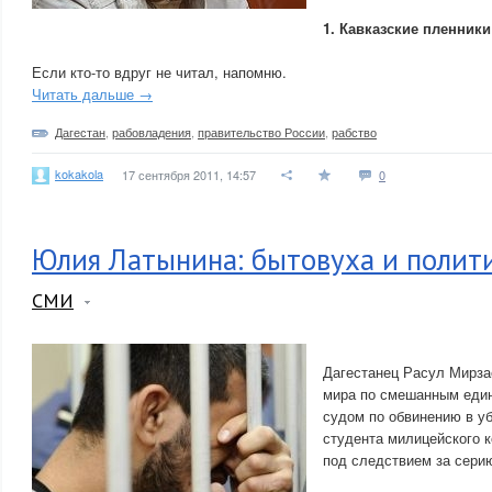
1. Кавказские пленник
Если кто-то вдруг не читал, напомню.
Читать дальше →
Дагестан
,
рабовладения
,
правительство России
,
рабство
kokakola
17 сентября 2011, 14:57
0
Юлия Латынина: бытовуха и полит
СМИ
Дагестанец Расул Мирза
мира по смешанным един
судом по обвинению в у
студента милицейского 
под следствием за сери