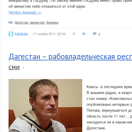
инициативу в Госдуму. По закону именно Госдума имеет право при
об амнистии либо отказаться от этой идеи.
Читать дальше →
Дагестан
,
амнистия
,
боевики
kokakola
17 ноября 2011, 22:34
0
Дагестан – рабовладельческая рес
СМИ
Каюсь: в последнее врем
В машине радио, в квар
стал номер «Комсомольс
опубликовано интервью 
Попова, вернувшегося д
область после 11 лет… р
находился не в каком-ни
Дагестане.