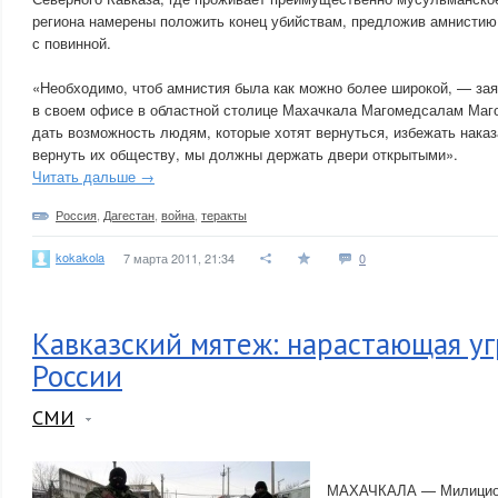
региона намерены положить конец убийствам, предложив амнистию
с повинной.
«Необходимо, чтоб амнистия была как можно более широкой, — за
в своем офисе в областной столице Махачкала Магомедсалам Маго
дать возможность людям, которые хотят вернуться, избежать нака
вернуть их обществу, мы должны держать двери открытыми».
Читать дальше →
Россия
,
Дагестан
,
война
,
теракты
kokakola
7 марта 2011, 21:34
0
Кавказский мятеж: нарастающая уг
России
СМИ
МАХАЧКАЛА — Милиционе