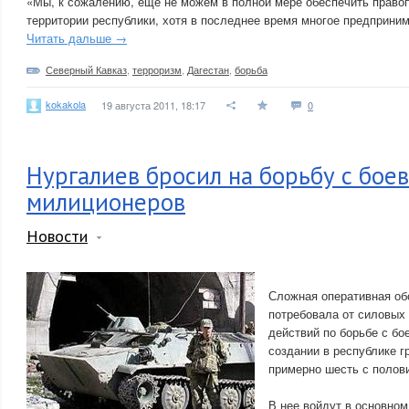
«Мы, к сожалению, еще не можем в полной мере обеспечить правоп
территории республики, хотя в последнее время многое предприним
Читать дальше →
Северный Кавказ
,
терроризм
,
Дагестан
,
борьба
kokakola
19 августа 2011, 18:17
0
Нургалиев бросил на борьбу с бое
милиционеров
Новости
Сложная оперативная об
потребовала от силовых
действий по борьбе с б
создании в республике 
примерно шесть с полов
В нее войдут в основно