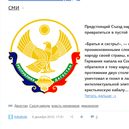
СМИ
Предстоящий Съезд нар
превратиться в пустой 
«Братья и сестры!», — 
проникновенными слов
народу своей страны, к
Германия напала на Со
обратился к тому наро
протяжении двух стол
уничтожал и гноил в ла
интеллектуальной элит
крестьянскую кабалу…
Читать дальше →
Дагестан
,
Съезд народа
,
власть чиновников
,
демократия
kokakola
9 декабря 2010, 17:31
0