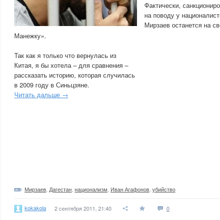
Фактически, санкциониро
на поводу у националис
Мирзаев останется на св
Манежку».
Так как я только что вернулась из
Китая, я бы хотела – для сравнения –
рассказать историю, которая случилась
в 2009 году в Синьцзяне.
Читать дальше →
Мирзаев
,
Дагестан
,
национализм
,
Иван Агафонов
,
убийство
kokakola
2 сентября 2011, 21:40
0