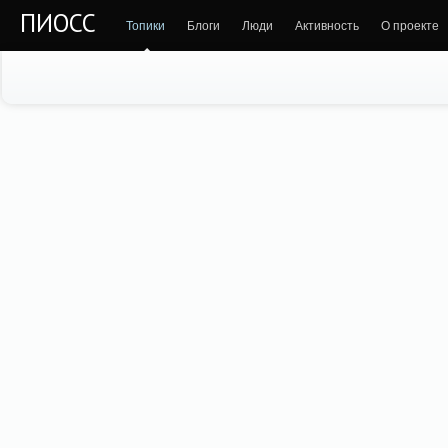
ПИОСС
Топики
Блоги
Люди
Активность
О проекте