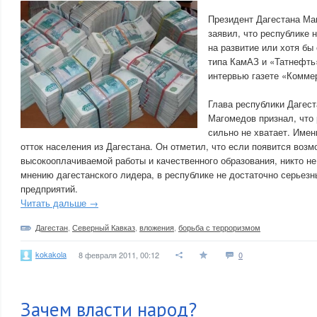
Президент Дагестана М
заявил, что республике 
на развитие или хотя бы
типа КамАЗ и «Татнефть»
интервью газете «Комме
Глава республики Дагес
Магомедов признал, что 
сильно не хватает. Имен
отток населения из Дагестана. Он отметил, что если появится воз
высокооплачиваемой работы и качественного образования, никто не
мнению дагестанского лидера, в республике не достаточно серьезн
предприятий.
Читать дальше →
Дагестан
,
Северный Кавказ
,
вложения
,
борьба с терроризмом
kokakola
8 февраля 2011, 00:12
0
Зачем власти народ?