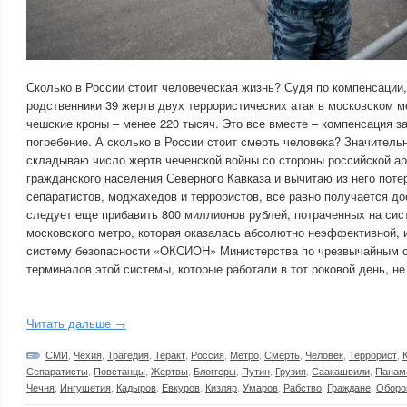
Сколько в России стоит человеческая жизнь? Судя по компенсации
родственники 39 жертв двух террористических атак в московском ме
чешские кроны – менее 220 тысяч. Это все вместе – компенсация за
погребение. А сколько в России стоит смерть человека? Значитель
складываю число жертв чеченской войны со стороны российской а
гражданского населения Северного Кавказа и вычитаю из него поте
сепаратистов, моджахедов и террористов, все равно получается до
следует еще прибавить 800 миллионов рублей, потраченных на сис
московского метро, которая оказалась абсолютно неэффективной, 
систему безопасности «ОКСИОН» Министерства по чрезвычайным си
терминалов этой системы, которые работали в тот роковой день, не
Читать дальше →
СМИ
,
Чехия
,
Трагедия
,
Теракт
,
Россия
,
Метро
,
Смерть
,
Человек
,
Террорист
,
Сепаратисты
,
Повстанцы
,
Жертвы
,
Блоггеры
,
Путин
,
Грузия
,
Саакашвили
,
Панам
Чечня
,
Ингушетия
,
Кадыров
,
Евкуров
,
Кизляр
,
Умаров
,
Рабство
,
Граждане
,
Оборо