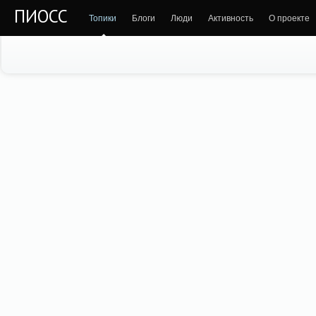
ПИОСС
Топики
Блоги
Люди
Активность
О проекте