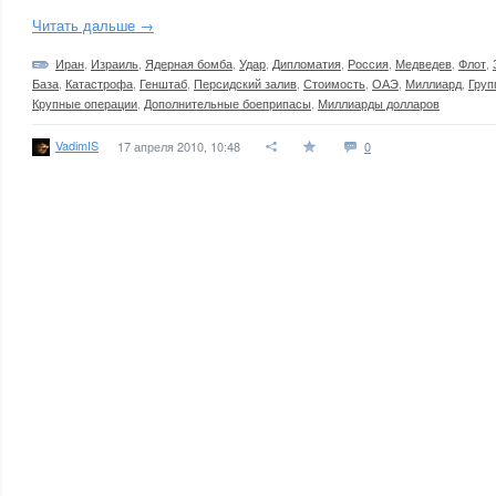
Читать дальше →
Иран
,
Израиль
,
Ядерная бомба
,
Удар
,
Дипломатия
,
Россия
,
Медведев
,
Флот
,
База
,
Катастрофа
,
Генштаб
,
Персидский залив
,
Стоимость
,
ОАЭ
,
Миллиард
,
Груп
Крупные операции
,
Дополнительные боеприпасы
,
Миллиарды долларов
VadimIS
17 апреля 2010, 10:48
0