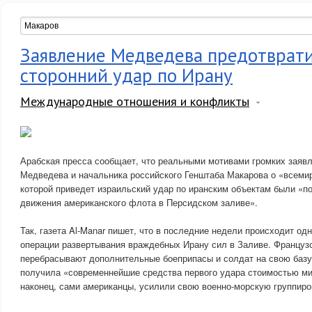
Заявление Медведева предотврати
сторонний удар по Ирану
Международные отношения и конфликты
Арабская пресса сообщает, что реальными мотивами громких заяв
Медведева и начальника российского Генштаба Макарова о «всеми
которой приведет израильский удар по иранским объектам были «п
движения американского флота в Персидском заливе».
Так, газета Al-Manar пишет, что в последние недели происходит од
операции развертывания враждебных Ирану сил в Заливе. Француз
перебрасывают дополнительные боеприпасы и солдат на свою базу
получила «современнейшие средства первого удара стоимостью ми
наконец, сами американцы, усилили свою военно-морскую группиро