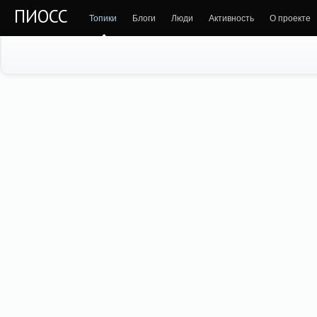
ПИОСС
Топики
Блоги
Люди
Активность
О проекте