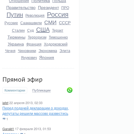
Политика
Отношения
Польша
Правительство
Президент
ПРО
Россия
Путин
Революция
СМИ
СССР
Русские
Саакашвили
США
Сталин
Суд
Теракт
Термины
Терроризм
Тимошенко
Украина
Франция
Ходорковский
Чечня
Чиновники
Экономика
Элита
Япония
Янукович
Прямой эфир
Комментарии
Публикации
iafet
22 апреля 2013, 02:33
Перед подачей декларации о доходах,
депутаты решили массово развестись
1
Garald1
17 февраля 2013, 01:53
Ассасины