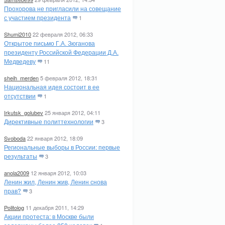
Прохорова не пригласили на совещание
с участием президента
1
Shumi2010
22 февраля 2012, 06:33
Открытое письмо Г.А. Зюганова
президенту Российской Федерации Д.А.
Медведеву
11
sheih_merden
5 февраля 2012, 18:31
Национальная идея состоит в ее
отсутствии
1
Irkutsk_golubev
25 января 2012, 04:11
Директивные политтехнологии
3
Svoboda
22 января 2012, 18:09
Региональные выборы в России: первые
результаты
3
anola2009
12 января 2012, 10:03
Ленин жил, Ленин жив, Ленин снова
прав?
3
Politolog
11 декабря 2011, 14:29
Акции протеста: в Москве были