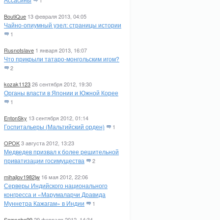
1
BoutiQue
13 февраля 2013, 04:05
Чайно-опиумный узел: страницы истории
1
Rusnotslave
1 января 2013, 16:07
Что прикрыли татаро-монгольским игом?
2
kozak1123
26 сентября 2012, 19:30
Органы власти в Японии и Южной Корее
1
EntonSky
13 сентября 2012, 01:14
Госпитальеры (Мальтийский орден)
1
OPOK
3 августа 2012, 13:23
Медведев призвал к более решительной
приватизации госимущества
2
mihajlov1982jw
16 мая 2012, 22:06
Серверы Индийского национального
конгресса и «Марумаларчи Дравида
Муннетра Кажагам» в Индии
1
Samsebe99
29 февраля 2012, 14:34