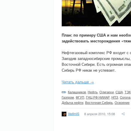
План: по примеру США и нам необх
задействовать месторождения «тяж
Нефтегазовый комплекс РФ входит с с
Заездив западносибирские промыслы, 
Восточной Сибири. Есть огромная опа
Сибирь РФ никак не успевает.
Читать дальше →
Калашников
,
Нефть
,
Олигархи
,
США
,
ТЭК
Газпром
,
ФГУП
,
ГНЦ РФ НИИАР
,
НПЗ
,
Corona
Добыча нефти
,
Восточная Сибирь
,
Освоение
VadimIS
8 апреля 2010, 15:08