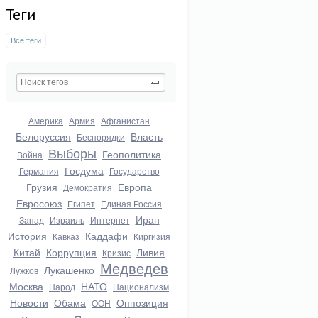
Теги
Все теги
Америка
Армия
Афганистан
Белоруссия
Власть
Беспорядки
Выборы
Геополитика
Война
Госдума
Германия
Государство
Грузия
Европа
Демократия
Евросоюз
Египет
Единая Россия
Иран
Запад
Израиль
Интернет
История
Каддафи
Кавказ
Киргизия
Китай
Коррупция
Ливия
Кризис
Медведев
Лукашенко
Лужков
Москва
НАТО
Народ
Национализм
Новости
Обама
Оппозиция
ООН