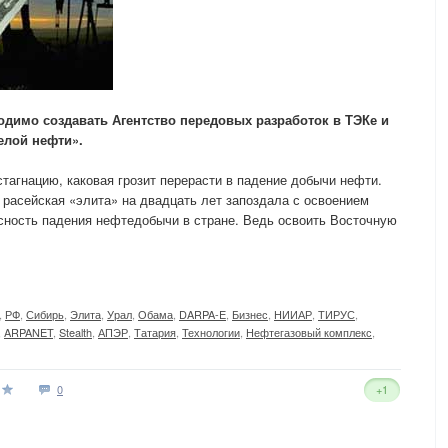
одимо создавать Агентство передовых разработок в ТЭКе и
елой нефти».
тагнацию, каковая грозит перерасти в падение добычи нефти.
расейская «элита» на двадцать лет запоздала с освоением
сность падения нефтедобычи в стране. Ведь освоить Восточную
,
РФ
,
Сибирь
,
Элита
,
Урал
,
Обама
,
DARPA-E
,
Бизнес
,
НИИАР
,
ТИРУС
,
,
ARPANET
,
Stealth
,
АПЭР
,
Татария
,
Технологии
,
Нефтегазовый комплекс
,
0
+1