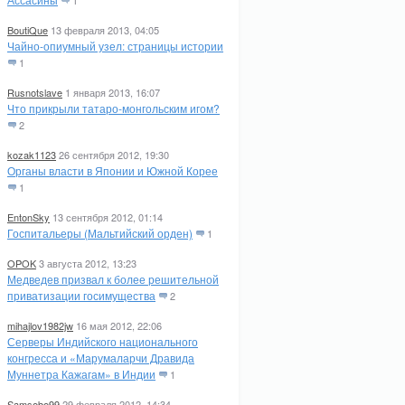
1
BoutiQue
13 февраля 2013, 04:05
Чайно-опиумный узел: страницы истории
1
Rusnotslave
1 января 2013, 16:07
Что прикрыли татаро-монгольским игом?
2
kozak1123
26 сентября 2012, 19:30
Органы власти в Японии и Южной Корее
1
EntonSky
13 сентября 2012, 01:14
Госпитальеры (Мальтийский орден)
1
OPOK
3 августа 2012, 13:23
Медведев призвал к более решительной
приватизации госимущества
2
mihajlov1982jw
16 мая 2012, 22:06
Серверы Индийского национального
конгресса и «Марумаларчи Дравида
Муннетра Кажагам» в Индии
1
Samsebe99
29 февраля 2012, 14:34