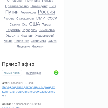
Политика
Отношения
Польша
Правительство
Президент
ПРО
Россия
Путин
Революция
СМИ
СССР
Русские
Саакашвили
США
Сталин
Суд
Теракт
Термины
Терроризм
Тимошенко
Украина
Франция
Ходорковский
Чечня
Чиновники
Экономика
Элита
Япония
Янукович
Прямой эфир
Комментарии
Публикации
iafet
22 апреля 2013, 02:33
Перед подачей декларации о доходах,
депутаты решили массово развестись
1
Garald1
17 февраля 2013, 01:53
Ассасины