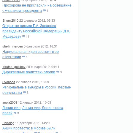
Прохорова не пригласили на совещание
с участием президента
1
Shumi2010
22 февраля 2012, 06:33
Открытое письмо Г.А. Зюганова
президенту Российской Федерации Д.А.
Медведеву
11
sheih_merden
5 февраля 2012, 18:31
Национальная идея состоит в ее
отсутствии
1
Irkutsk_golubev
25 января 2012, 04:11
Директивные политтехнологии
3
Svoboda
22 января 2012, 18:09
Региональные выборы в России: первые
результаты
3
anola2009
12 января 2012, 10:03
Ленин жил, Ленин жив, Ленин снова
прав?
3
Politolog
11 декабря 2011, 14:29
Акции протеста: в Москве были