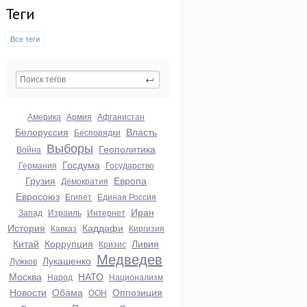
Теги
Все теги
Америка
Армия
Афганистан
Белоруссия
Власть
Беспорядки
Выборы
Геополитика
Война
Госдума
Германия
Государство
Грузия
Европа
Демократия
Евросоюз
Египет
Единая Россия
Иран
Запад
Израиль
Интернет
История
Каддафи
Кавказ
Киргизия
Китай
Коррупция
Ливия
Кризис
Медведев
Лукашенко
Лужков
Москва
НАТО
Народ
Национализм
Новости
Обама
Оппозиция
ООН