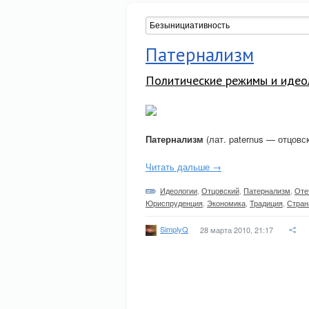
Патернализм
Политические режимы и идео
Патернализм
(лат. paternus — отцовск
Читать дальше →
Идеологии
,
Отцовский
,
Патернализм
,
Оте
Юриспруденция
,
Экономика
,
Традиция
,
Стран
SimplyQ
28 марта 2010, 21:17