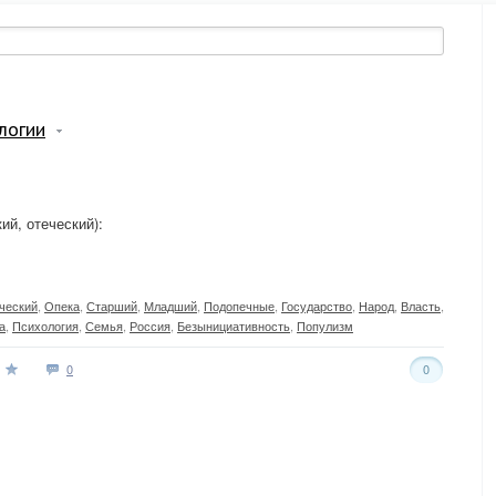
логии
ий, отеческий):
ческий
,
Опека
,
Старший
,
Младший
,
Подопечные
,
Государство
,
Народ
,
Власть
,
а
,
Психология
,
Семья
,
Россия
,
Безынициативность
,
Популизм
0
0